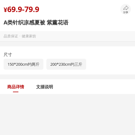
69.9-79.9
¥
A类针织凉感夏被 紫薰花语
品质保证 ･ 健康家纺
尺寸
150*200cm约两斤
200*230cm约三斤
商品详情
文描说明