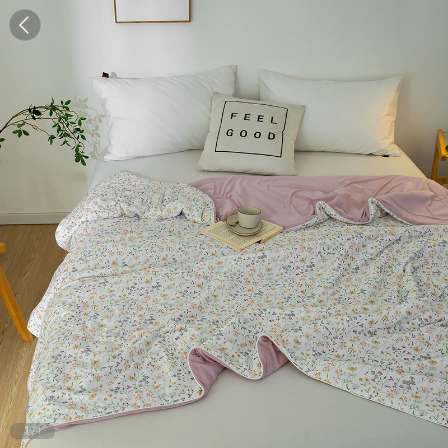
1
/
1