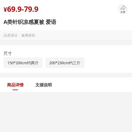
69.9-79.9
¥
A类针织凉感夏被 爱语
品质保证 ･ 健康家纺
尺寸
150*200cm约两斤
200*230cm约三斤
商品详情
文描说明