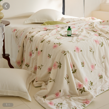
1
/
1